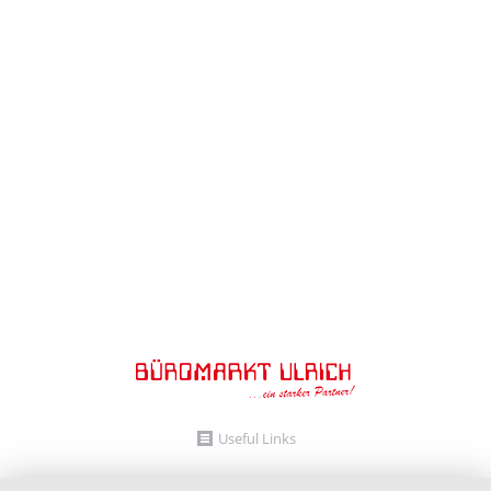
Am 09. Oktober ist es soweit! Es findet unsere 2.
Roadshow mit Unterstützung der Brother
International GmbH statt. Es erwartet Sie der
Designer-Truck von Luigi Colani mit integriertem
Showroom und neuester Druck- / Kopier- / und
Scan-Technik. Entdecken Sie die brandneue
Farblaser-Generation von Brother im Einsatz. Für
das leibliche Wohl wird mit dem separaten…
Useful Links