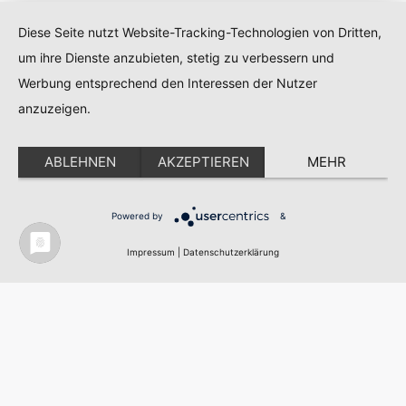
einem Einkaufswert von 50,00 EUR ein attraktives
Diese Seite nutzt Website-Tracking-Technologien von Dritten,
Geschenk.
um ihre Dienste anzubieten, stetig zu verbessern und
(Aktion gültig so lange Vorrat reicht)
Werbung entsprechend den Interessen der Nutzer
anzuzeigen.
ABLEHNEN
AKZEPTIEREN
MEHR
Powered by
&
Useful Links
Impressum
|
Datenschutzerklärung